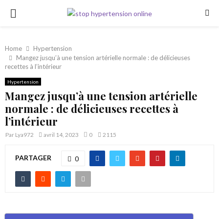
PRIMARY
MENU
Home
Hypertension
Mangez jusqu’à une tension artérielle normale : de délicieuses
recettes à l’intérieur
Hypertension
Mangez jusqu’à une tension artérielle
normale : de délicieuses recettes à
l’intérieur
Par
Lya972
avril 14, 2023
0
2115
PARTAGER
0