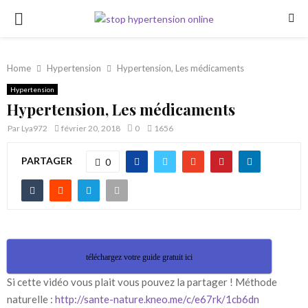
PRIMARY
MENU
Home
Hypertension
Hypertension, Les médicaments
Hypertension
Hypertension, Les médicaments
Par
Lya972
février 20, 2018
0
1656
PARTAGER
0
téléchargez votre guide gratuit ici
Si cette vidéo vous plait vous pouvez la partager ! Méthode
naturelle :
http://sante-nature.kneo.me/c/e67rk/1cb6dn