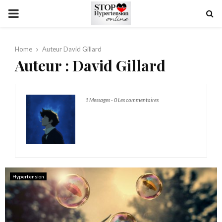
PRIMARY
MENU
Home
Auteur
David Gillard
Auteur :
David Gillard
1 Messages
-
0 Les commentaires
Hypertension