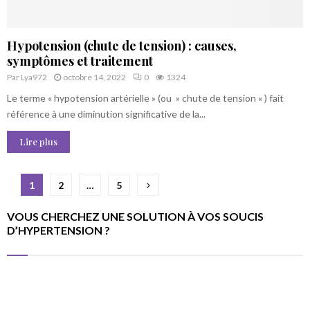
Hypotension (chute de tension) : causes,
symptômes et traitement
Par
Lya972
octobre 14, 2022
0
1324
Le terme « hypotension artérielle » (ou » chute de tension « ) fait
référence à une diminution significative de la...
Lire plus
Pagination
1
2
…
5
des
VOUS CHERCHEZ UNE SOLUTION À VOS SOUCIS
publications
D’HYPERTENSION ?