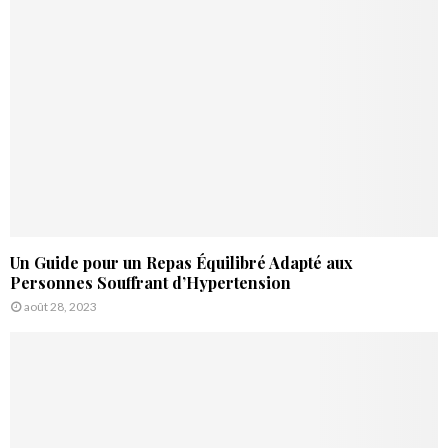
:
C
H
Un Guide pour un Repas Équilibré Adapté aux
Personnes Souffrant d’Hypertension
août 28, 2023