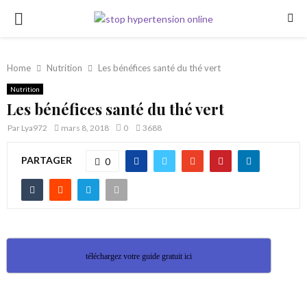
PRIMARY
MENU
Home
Nutrition
Les bénéfices santé du thé vert
Nutrition
Les bénéfices santé du thé vert
Par
Lya972
mars 8, 2018
0
3688
PARTAGER
0
téléchargez votre guide gratuit ici