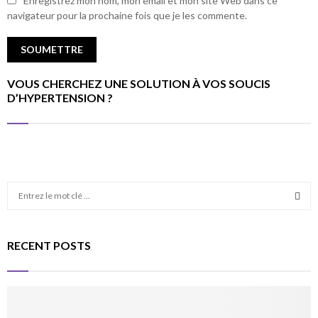
Enregistrez mon nom, mon email et mon site Web dans ce
navigateur pour la prochaine fois que je les commente.
VOUS CHERCHEZ UNE SOLUTION À VOS SOUCIS
D’HYPERTENSION ?
S
e
a
S
r
RECENT POSTS
c
E
h
f
A
o
r
R