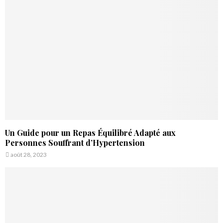
:
C
H
Un Guide pour un Repas Équilibré Adapté aux
Personnes Souffrant d’Hypertension
août 28, 2023