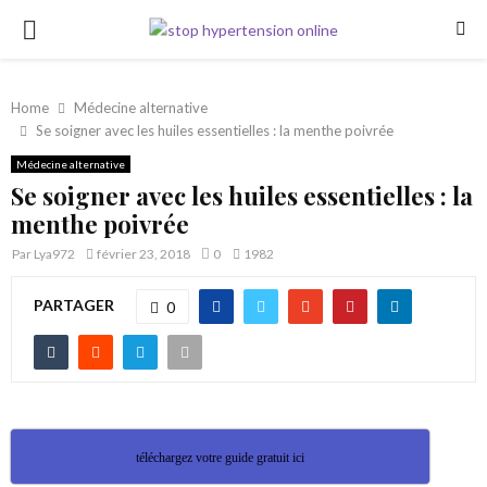
PRIMARY
MENU
Home
Médecine alternative
Se soigner avec les huiles essentielles : la menthe poivrée
Médecine alternative
Se soigner avec les huiles essentielles : la
menthe poivrée
Par
Lya972
février 23, 2018
0
1982
PARTAGER
0
téléchargez votre guide gratuit ici