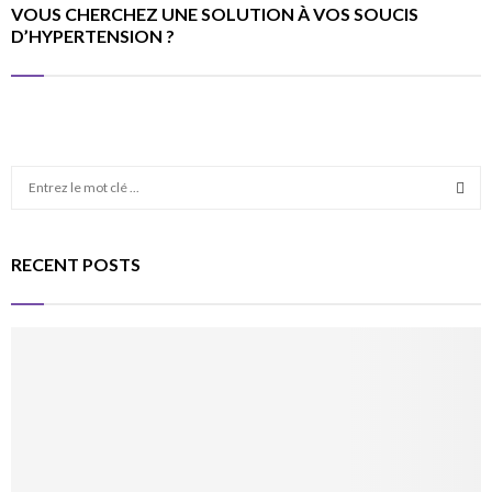
VOUS CHERCHEZ UNE SOLUTION À VOS SOUCIS
D’HYPERTENSION ?
S
e
a
S
r
RECENT POSTS
c
E
h
f
A
o
r
R
:
C
H